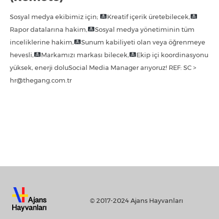
Sosyal medya ekibimiz için;
Kreatif içerik üretebilecek,
Rapor datalarına hakim,
Sosyal medya yönetiminin tüm
inceliklerine hakim,
Sunum kabiliyeti olan veya öğrenmeye
hevesli,
Markamızı markası bilecek,
Ekip içi koordinasyonu
yüksek, enerji doluSocial Media Manager arıyoruz! REF: SC >
hr@thegang.com.tr
© 2017-2024 Ajans Hayvanları