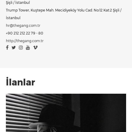
Şişli / İstanbul
Trump Tower, Kuştepe Mah. Mecidiyeköy Yolu Cad. No:12 Kat:2 Şişli /
İstanbul
hr@thegang.com.tr
+90 212 212 22 79 - 80
http://thegang.com.tr
İlanlar