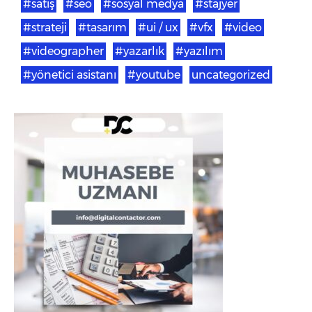
#satış
#seo
#sosyal medya
#stajyer
#strateji
#tasarım
#ui / ux
#vfx
#video
#videographer
#yazarlık
#yazılım
#yönetici asistanı
#youtube
uncategorized