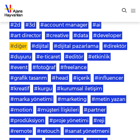
#2d
#3d
#account manager
#ai
#art director
#creative
#data
#developer
#diğer
#dijital
#dijital pazarlama
#direktör
#duyuru
#e-ticaret
#editör
#etkinlik
#event
#fotoğraf
#freelance
#grafik tasarım
#head
#içerik
#influencer
#kreatif
#kurgu
#kurumsal iletişim
#marka yönetimi
#marketing
#metin yazarı
#motion
#müşteri İlişkileri
#partner
#prodüksiyon
#proje yönetimi
#reji
#remote
#retouch
#sanat yönetmeni