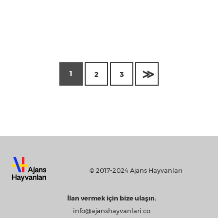
1
2
3
© 2017-2024 Ajans Hayvanları
İlan vermek için bize ulaşın.
info@ajanshayvanlari.co