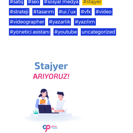
#satış
#seo
#sosyal medya
#stajyer
#strateji
#tasarım
#ui / ux
#vfx
#video
#videographer
#yazarlık
#yazılım
#yönetici asistanı
#youtube
uncategorized