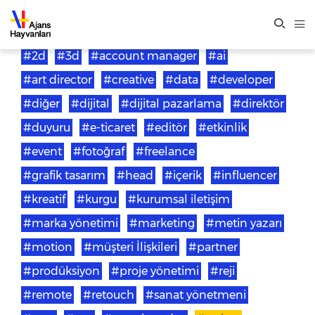
#2d
#3d
#account manager
#ai
#art director
#creative
#data
#developer
#diğer
#dijital
#dijital pazarlama
#direktör
#duyuru
#e-ticaret
#editör
#etkinlik
#event
#fotoğraf
#freelance
#grafik tasarım
#head
#içerik
#influencer
#kreatif
#kurgu
#kurumsal iletişim
#marka yönetimi
#marketing
#metin yazarı
#motion
#müşteri İlişkileri
#partner
#prodüksiyon
#proje yönetimi
#reji
#remote
#retouch
#sanat yönetmeni