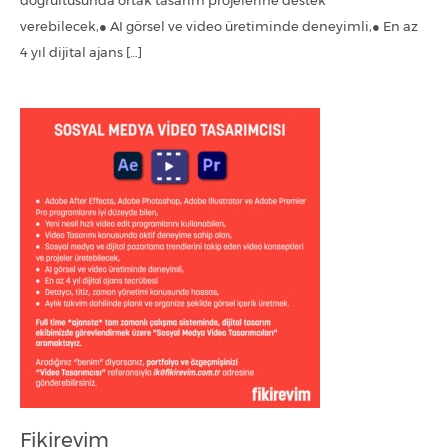
doğrultusunda ortak tasarım projelerine destek
verebilecek,● AI görsel ve video üretiminde deneyimli,● En az
4 yıl dijital ajans […]
Fikirevim