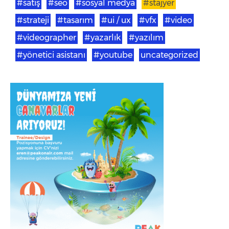
#satış
#seo
#sosyal medya
#stajyer
#strateji
#tasarım
#ui / ux
#vfx
#video
#videographer
#yazarlık
#yazılım
#yönetici asistanı
#youtube
uncategorized