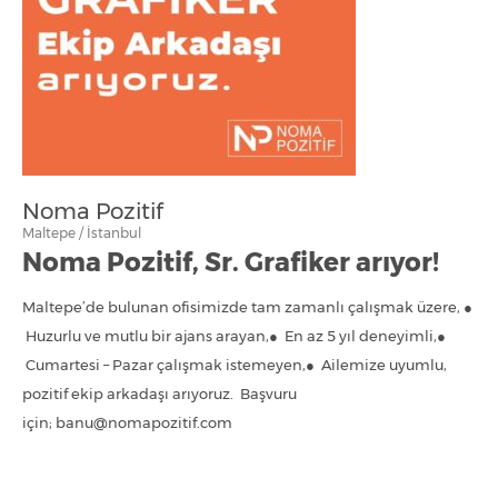
Noma Pozitif
Maltepe / İstanbul
Noma Pozitif, Sr. Grafiker arıyor!
Maltepe’de bulunan ofisimizde tam zamanlı çalışmak üzere, ●
Huzurlu ve mutlu bir ajans arayan,● En az 5 yıl deneyimli,●
Cumartesi – Pazar çalışmak istemeyen,● Ailemize uyumlu,
pozitif ekip arkadaşı arıyoruz. Başvuru
için; banu@nomapozitif.com