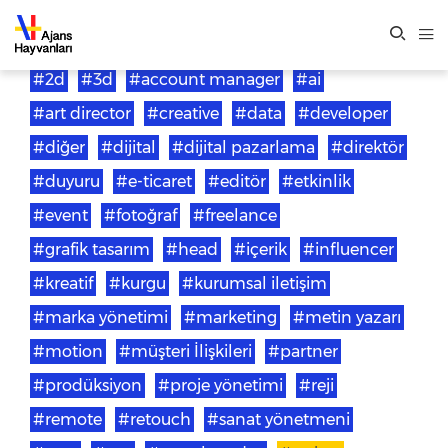
#2d
#3d
#account manager
#ai
#art director
#creative
#data
#developer
#diğer
#dijital
#dijital pazarlama
#direktör
#duyuru
#e-ticaret
#editör
#etkinlik
#event
#fotoğraf
#freelance
#grafik tasarım
#head
#içerik
#influencer
#kreatif
#kurgu
#kurumsal iletişim
#marka yönetimi
#marketing
#metin yazarı
#motion
#müşteri İlişkileri
#partner
#prodüksiyon
#proje yönetimi
#reji
#remote
#retouch
#sanat yönetmeni