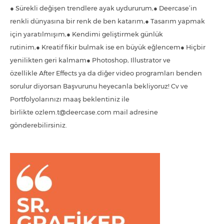
● Sürekli değişen trendlere ayak uydururum,● Deercase’in
renkli dünyasına bir renk de ben katarım,● Tasarım yapmak
için yaratılmışım,● Kendimi geliştirmek günlük
rutinim,● Kreatif fikir bulmak ise en büyük eğlencem● Hiçbir
yenilikten geri kalmam● Photoshop, Illustrator ve
özellikle After Effects ya da diğer video programları benden
sorulur diyorsan Başvurunu heyecanla bekliyoruz! Cv ve
Portfolyolarınızı maaş beklentiniz ile
birlikte ozlem.t@deercase.com mail adresine
gönderebilirsiniz.